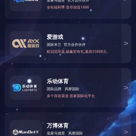
双银LOW-
工艺玻璃
开云真人注册（中国）体育
官方网站
建筑玻