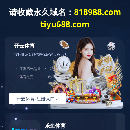
当前位置：
首页
>
产品中心
>
工艺玻璃