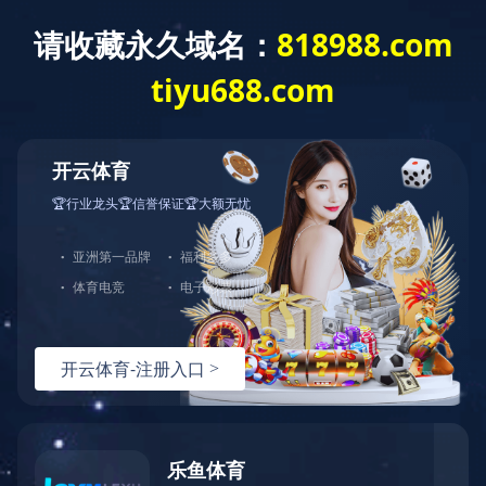
当前位置：
首页
>
产品中心