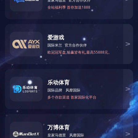
钢化玻
工艺玻璃
开云真人注册（中国）体育
官方网站
中空玻